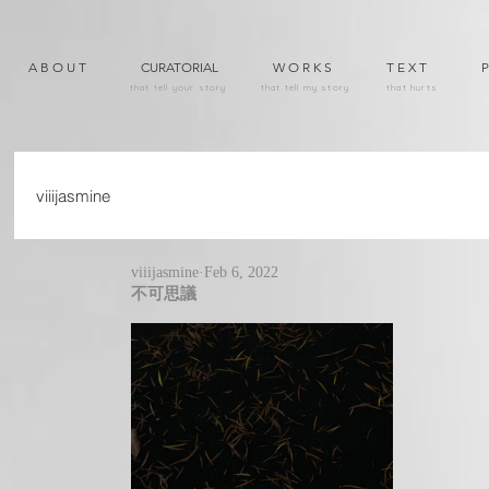
A B O U T
CURATORIAL
W O R K S
T E X T
P
that tell your story
that tell my story
that hurts
viiijasmine
viiijasmine
Feb 6, 2022
不可思議