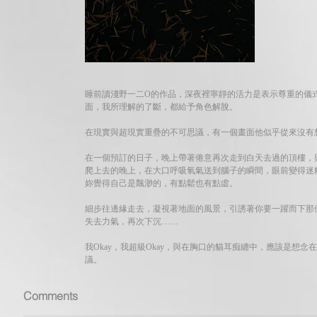
睡前讀淺野一二O的作品，深夜裡寧靜的活力是表示尊重的儀
面，我所理解的了斷，都給予角色解脫。
在現實與超現實重疊的不可思議，有一個畫面他似乎從來沒有
在一個預訂的日子，晚上帶著倦意再次走到白天去過的頂樓，
爬上去的晚上，在大口呼吸氧氣送到腦子的瞬間，眼前變得迷
妳覺得自己是飄渺的，有點鬆也有點虛。
細步往邊緣走去，凝視著地面的風景，引誘著你要一躍而下那
失去力氣，再次下沉……
我Okay，我超級Okay，與在胸口的貓耳痴纏中，應該是
議。
Comments