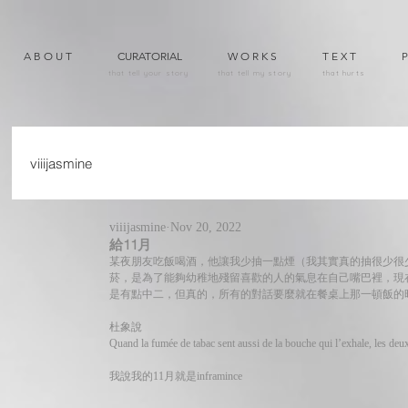
A B O U T
CURATORIAL
W O R K S
T E X T
P
that tell your story
that tell my story
that hurts
viiijasmine
viiijasmine
Nov 20, 2022
給11月
某夜朋友吃飯喝酒，他讓我少抽一點煙（我其實真的抽很少很
菸，是為了能夠幼稚地殘留喜歡的人的氣息在自己嘴巴裡，現
是有點中二，但真的，所有的對話要麼就在餐桌上那一頓飯的
杜象說
Quand la fumée de tabac sent aussi de la bouche qui l’exhale, les deu
我說我的11月就是inframince