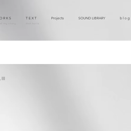
O R K S
T E X T
Projects
SOUND LIBRARY
b l o g
ell my story
that hurts
III