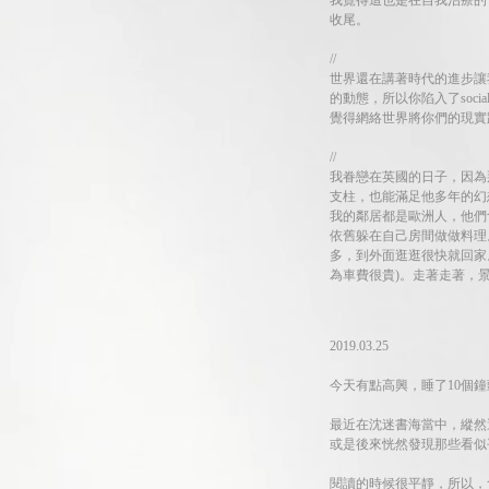
我覺得這也是在自我治療的
收尾。
//
世界還在講著時代的進步讓我
的動態，所以你陷入了soc
覺得網絡世界將你們的現實
//
我眷戀在英國的日子，因為
支柱，也能滿足他多年的幻
我的鄰居都是歐洲人，他們
依舊躲在自己房間做做料理
多，到外面逛逛很快就回家
為車費很貴)。走著走著，
2019.03.25
今天有點高興，睡了10個
最近在沈迷書海當中，縱然
或是後來恍然發現那些看似
閱讀的時候很平靜，所以，