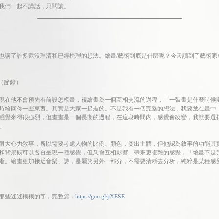
我們一起不講話，只閱讀。
也講了許多還沒理清和已經梳理的想法。繪畫/藝術到底是什麼呢？今天讀到了藝術家
畫（節錄）
現在他不會預先有前設怎樣畫，視繪畫為一個互相交流的過程，「一張畫是什麼時候
時給回你一些東西。其實是大家一起走的。不是我有一個完整的想法，我要放在畫中
感覺來得很強烈，但畫畫是一個長期的過程，在這段時間內，感覺會改變，我就要選
」
很大心力敘事，所以需要考慮人物的比例、顏色，突出主體，但他認為敘事的功能其
和背景既可以各自呈現一種感覺，但又會互相影響，帶來更複雜的感覺，「繪畫不是
晰。繪畫更加接近音樂、詩，是屬於另外一部分，不需要清晰去分析，純粹是某種感
那些迷迷糊糊的字，完整篇：
https://goo.gl/jiXESE