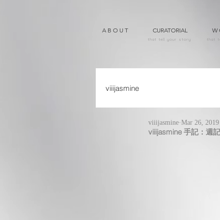
A B O U T
CURATORIAL
W 
that tell your story
that t
viiijasmine
viiijasmine
Mar 26, 2019
viiijasmine 手記：週記 