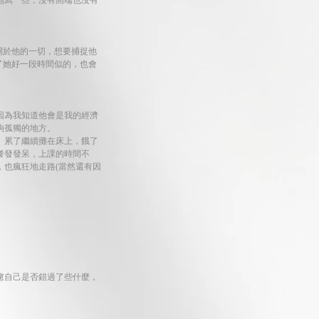
地寫一些，沒有開端也沒有
道關於他的一切，想要捕捉他
識了她好一段時間似的，也會
因為我知道他會是我的經濟
夠孤獨的地方。
。累了繼續攤在床上，餓了
餐發發呆，上課的時間不
也瘋狂地走路(當然還有因
慮自己是否錯過了些什麼，