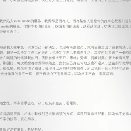
一種，小時候覺得很無聊，現在才知道它的可貴。然後同一天冒出了好些想法，零散
們陷入social media的世界，我覺得是因為人。因為某個人引發你的好奇心想要知
ial media的瘋狂。你期待著他的更新，挖掘著他的過去，越看越著迷，彷彿你已經認
距離拉近了 。
那是我人生中第一次為自己下的決定。也沒有考慮很久，就向父親道出了這個想法，
想。我第一次決定了自己的去向，也決定了自己要獨自生活。萬沒想到還選了一個有
會在喝醉的時候敲我的門，房間有個大窗戶，床就在旁邊，偶爾就攤在床上看看風景
。剛開始，每次睡醒都會覺得很陌生，對於自己身在何地反應不過來，然後刷牙做早
。很孤獨。後來習慣了獨身，發現可以用的時間有很多，所以我把一個人的時間延長，
景色好像真的會不一樣，也不再擔心下雨會著涼，因為根本不會，雨就是雨。
鐘頭之後，再牽著手去吃一頓，組裝新畫架，看電影。
還是讀得很慢，相比小時候刻意去學速讀的方式，這種節奏非常舒服。因為你不必焦
平常的段落，實在得很。
會很容易有倦意，哈哈哈哈。