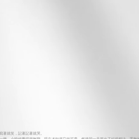
寫著就笑，記著記著就哭。