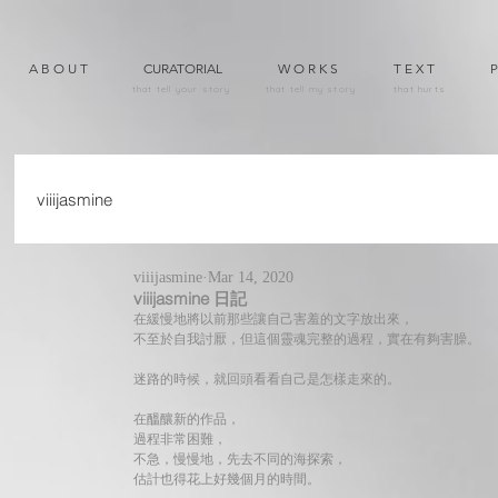
A B O U T
CURATORIAL
W O R K S
T E X T
P
that tell your story
that tell my story
that hurts
viiijasmine
viiijasmine
Mar 14, 2020
viiijasmine 日記
在緩慢地將以前那些讓自己害羞的文字放出來，
不至於自我討厭，但這個靈魂完整的過程，實在有夠害臊。
迷路的時候，就回頭看看自己是怎樣走來的。
在醞釀新的作品，
過程非常困難，
不急，慢慢地，先去不同的海探索，
估計也得花上好幾個月的時間。