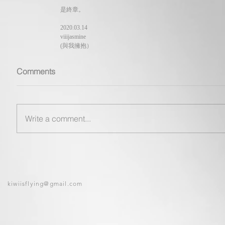
是終章。
2020.03.14
viiijasmine
(與我擁抱）
Comments
Write a comment...
kiwiisflying@gmail.com