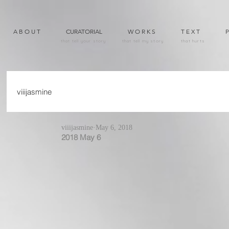
A B O U T
CURATORIAL
W O R K S
T E X T
P
that tell your story
that tell my story
that hurts
viiijasmine
viiijasmine
May 6, 2018
2018 May 6